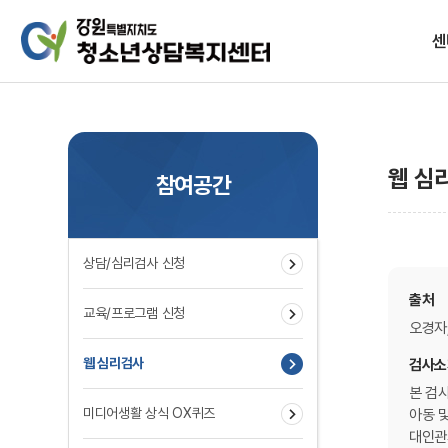
센
설립목
웹 심
참여공간
상담/심리검사 신청
찾아
출처
교육/프로그램 신청
오경자,
웹 심리검사
검사소
본 검
미디어생활 상식 OX퀴즈
아동 
대인관