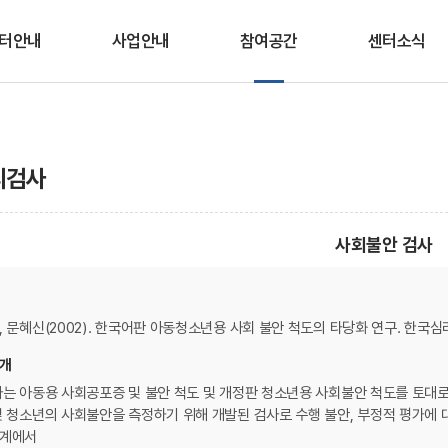
터안내
사업안내
참여공간
센터소식
인사말
청소년안전망
상담/심리검사 신청
공지사항
적 및 연혁
상담
교육/프로그램 신청
채용공고
리검사
조직도
프로그램
웹 심리검사
센터일정
이용안내
시∙군센터 지원
미디어생활 상식
사회불안 검사
OX퀴즈
오시는 길
봄내친구랑
온라인 상담실
 문혜신(2002). 한국어판 아동청소년용 사회 불안 척도의 타당화 연구. 한국심리학회,
개
사는 아동용 사회공포증 및 불안 척도 및 개정판 청소년용 사회불안 척도를 토대
및 청소년의 사회불안을 측정하기 위해 개발된 검사로 수행 불안, 부정적 평가에 대
계에서