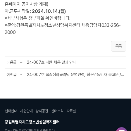
홈페이지 공지사항 게재)
아.근무시작일:
2024. 10. 14
.(월)
※세부사항은 첨부파일 확인바랍니다.
※문의:강원특별자치도청소년상담복지센터 채용담당자033-256-
2000
목록
다음글
24-007호 직원 채용 결과 안내
이전글
24-007호 집중심리클리닉 운영인력, 청소년동반자 공고문 / 24.08.30자
센터안내
사업안내
참여공간
센터소식
자료실
강원특별자치도청소년상담복지센터
주소 : 강원특별자치도 춘천시 중앙로 14