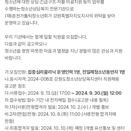
청소년에 대한 상담·긴급구조·자활·의료지원 등의 업무를
수행하는청소년상담복지 전문기관으로
(재)춘천가톨릭청소년회가 강원특별자치도지사의 위탁을 받아
운영하고 있습니다.
우리 기관에서는 함께 일할 직원을 모집합니다.
다음과 같이 공고하오니
청소년을 향한 따뜻한 마음과 열정을 지닌 분들의 많은 관심과 지원
바랍니다.
가.모집인원:
집중심리클리닉 운영인력 1명, 전일제청소년동반자 1명
나.응시자격: 2024-008호 강원도청소년상담복지센터 직원채용
공고문 참조
다.서류접수: 2024. 9. 13.(금) 17:00
~ 2024. 9. 30.(월) 12:00
라.접수방법:접수 기간 내 전자메일 접수(공고문 내용 필독)
마.1차(서류)전형합격자 발표: 2024. 10. 2.(수) / 개별 통보
바.2차(면접)전형: 2024. 10. 8.(화) 11:00 (서류전형 합격자에
한함)
사.최종합격자 발표: 2024. 10. 10.(목) 예정 (개별 유선통보 및 센터