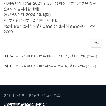
사.최종합격자 발표: 2024. 9. 25.(수) 예정 (개별 유선통보 및 센터
홈페이지 공지사항 게재)
아.근무시작일:
2024. 10. 1
.(화)
※세부사항은 첨부파일 확인바랍니다.
※문의:강원특별자치도청소년상담복지센터 채용담당자033-256-
2000
목록
다음글
24-008호 집중심리클리닉 운영인력, 청소년동반자(전일제) 공고문 / 24.09.13자
이전글
24-006호 집중심리클리닉운영인력, 청소년동반자(전일제) 공고문 / 24.08.02자
센터안내
사업안내
참여공간
센터소식
자료실
강원특별자치도청소년상담복지센터