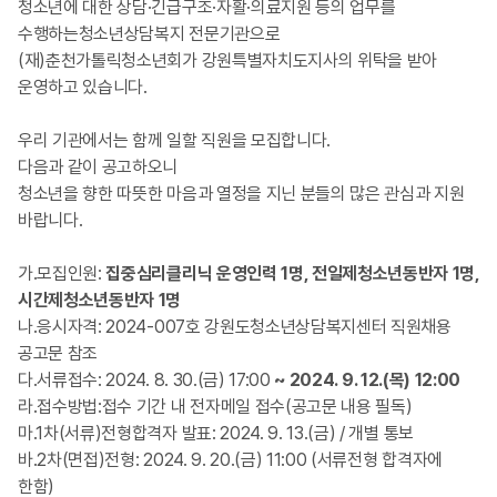
청소년에 대한 상담·긴급구조·자활·의료지원 등의 업무를
수행하는청소년상담복지 전문기관으로
(재)춘천가톨릭청소년회가 강원특별자치도지사의 위탁을 받아
운영하고 있습니다.
우리 기관에서는 함께 일할 직원을 모집합니다.
다음과 같이 공고하오니
청소년을 향한 따뜻한 마음과 열정을 지닌 분들의 많은 관심과 지원
바랍니다.
가.모집인원:
집중심리클리닉 운영인력 1명, 전일제청소년동반자 1명,
시간제청소년동반자 1명
나.응시자격: 2024-007호 강원도청소년상담복지센터 직원채용
공고문 참조
다.서류접수: 2024. 8. 30.(금) 17:00
~ 2024. 9. 12.(목) 12:00
라.접수방법:접수 기간 내 전자메일 접수(공고문 내용 필독)
마.1차(서류)전형합격자 발표: 2024. 9. 13.(금) / 개별 통보
바.2차(면접)전형: 2024. 9. 20.(금) 11:00 (서류전형 합격자에
한함)