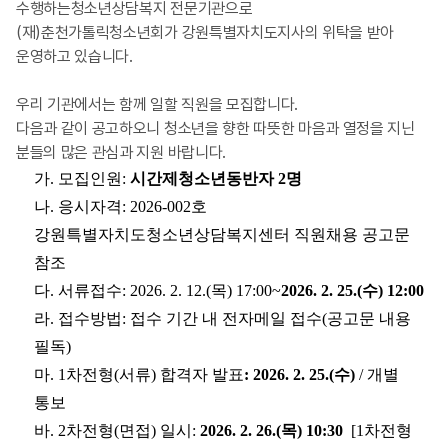
수행하는청소년상담복지 전문기관으로
(재)춘천가톨릭청소년회가 강원특별자치도지사의 위탁을 받아
운영하고 있습니다.
우리 기관에서는 함께 일할 직원을 모집합니다.
다음과 같이 공고하오니 청소년을 향한 따뜻한 마음과 열정을 지닌
분들의 많은 관심과 지원 바랍니다.
가
.
모집인원
:
시간제청소년동반자 2명
나.
응시자격
: 2026-002
호
강원특별자치도
청소년상담복지센터 직원채용 공고문
참조
다.
서류접수
:
2026. 2. 12.(목
) 17:00~
2026
. 2. 25.(수
) 12:00
라.
접수방법
:
접수 기간 내 전자메일 접수(공고문 내용
필독)
마.
1차전형(서류) 합격자 발표
:
2026. 2. 25.(수)
/
개별
통보
바.
2차전형(면접) 일시
:
2026. 2. 26.(목
)
10:30
[
1차전형