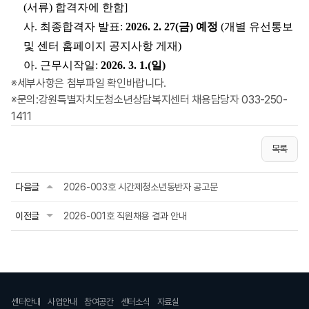
(서류) 합격자에 한함]
사.
최종합격자 발표
:
2026. 2. 27(금)
예정
(
개별 유선통보
및 센터 홈페이지 공지사항 게재)
아.
근무시작일
:
2026. 3. 1.(일
)
※세부사항은 첨부파일 확인바랍니다.
※문의:강원특별자치도청소년상담복지센터 채용담당자 033-250-
1411
목록
다음글
2026-003호 시간제청소년동반자 공고문
이전글
2026-001호 직원채용 결과 안내
센터안내
사업안내
참여공간
센터소식
자료실