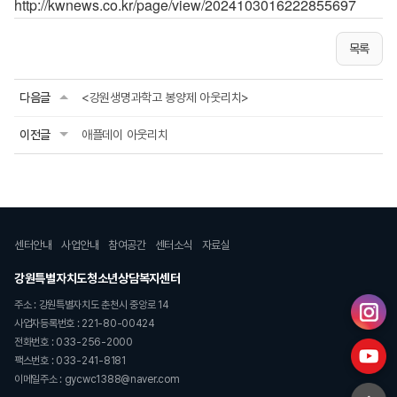
http://kwnews.co.kr/page/view/2024103016222855697
목록
다음글
<강원생명과학고 봉양제 아웃리치>
이전글
애플데이 아웃리치
센터안내
사업안내
참여공간
센터소식
자료실
강원특별자치도청소년상담복지센터
주소 : 강원특별자치도 춘천시 중앙로 14
사업자등록번호 : 221-80-00424
전화번호 : 033-256-2000
팩스번호 : 033-241-8181
이메일주소 : gycwc1388@naver.com