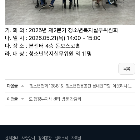
가
. 회 의 : 2026년 제2분기 청소년복지실무위원회
나. 일 시 : 2026.05.21(목) 14:00 - 15:00
다. 장 소 : 본센터 4층 돈보스코홀
라. 대 상 : 청소년복지실무위원 외 11명
목록
다음글
'청소년전화 1388' & '청소년전용공간 봄내친구랑' 아웃리치(유봉여자중ㆍ고등학교)
이전글
도 행정부지사 센터 방문 간담회
센터안내
사업안내
참여공간
센터소식
자료실